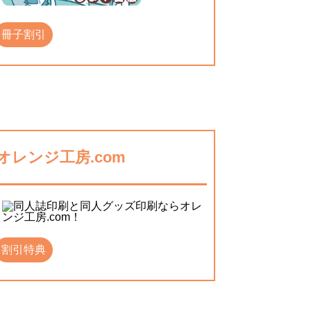
冊子割引
オレンジ工房.com
割引特典